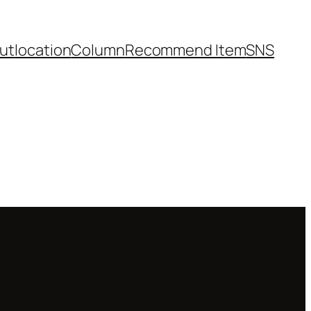
ut
location
Column
Recommend Item
SNS