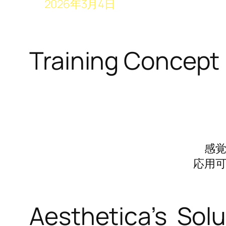
2026年3月4日
Training Concept
感
応用
Aesthetica’s Solu