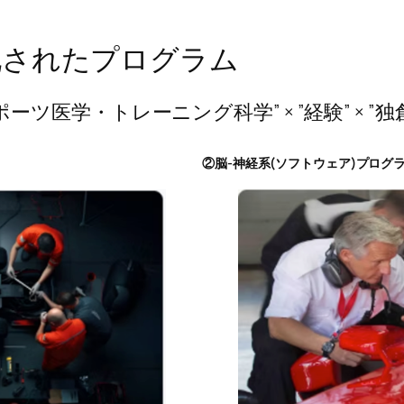
化されたプログラム
スポーツ医学・トレーニング科学” × ”経験” × ”独
​②脳-神経系(ソフトウェア)プログ