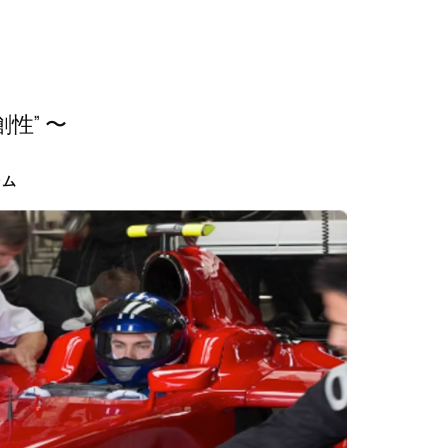
創性” 〜
ラム