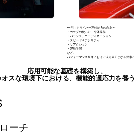
〜 例：ドライバー運転能力の向上 〜
・カラダの使い方、身体操作
・バランス、コーディネーション
・スピード＆アジリティ
・リアクション
​・運動学習
​など、
パフォーマンス発揮における決定因子となる要素
​応用可能な基礎を構築し、
カオスな環境下における、
機能的適応力を養う‼
s
プローチ