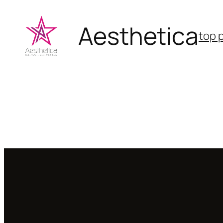
内
容
Aesthetica
top 
を
ス
キ
ッ
プ