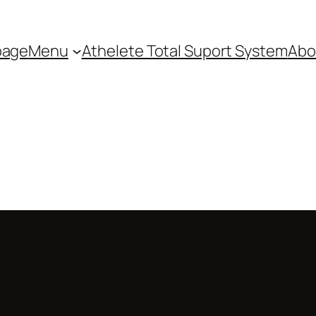
page
Menu
Athelete Total Suport System
Abo