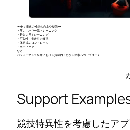
〜 例：車体の性能の向上や整備 〜
・筋力、パワー系トレーニング
・持久力系トレーニング
​・可動性、安定性の獲得
・体組成のコントロール
・ボディケア
など、
パフォーマンス発揮における貢献因子となる要素へのアプローチ
Support Example
​競技特異性を考慮したア